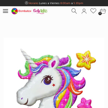
Horario
Lunes a Viernes
8:00am
a
5:30pm
Horario
Sábados
8:00am
a
5:00pm
0
Horario
Domingos y Fest.
9:00am
a
3:00pm
Envios Gratis en
BOGOTÁ
por compras Superiores a
$100.000
Horario
Lunes a Viernes
8:00am
a
5:30pm
Horario
Sábados
8:00am
a
5:00pm
Horario
Domingos y Fest.
9:00am
a
3:00pm