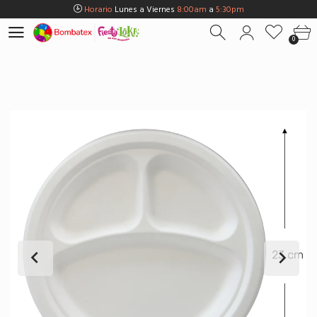
Horario
Lunes a Viernes
8:00am
a
5:30pm
Horario
Sábados
8:00am
a
5:00pm
0
Horario
Domingos y Fest.
9:00am
a
3:00pm
Envios Gratis en
BOGOTÁ
por compras Superiores a
$100.000
Horario
Lunes a Viernes
8:00am
a
5:30pm
Horario
Sábados
8:00am
a
5:00pm
Horario
Domingos y Fest.
9:00am
a
3:00pm