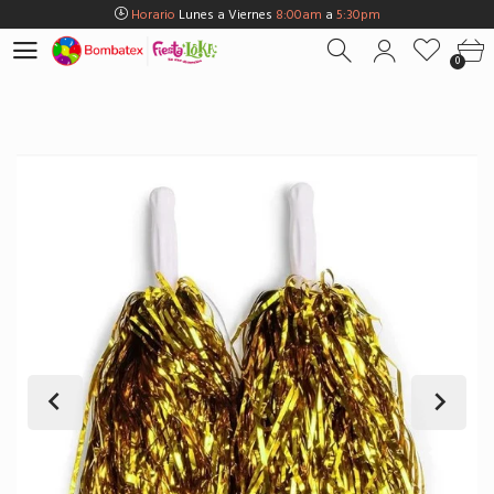
Horario
Lunes a Viernes
8:00am
a
5:30pm
Horario
Sábados
8:00am
a
5:00pm
0
Horario
Domingos y Fest.
9:00am
a
3:00pm
Envios Gratis en
BOGOTÁ
por compras Superiores a
$100.000
Horario
Lunes a Viernes
8:00am
a
5:30pm
Horario
Sábados
8:00am
a
5:00pm
Horario
Domingos y Fest.
9:00am
a
3:00pm