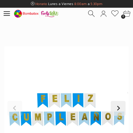
Horario
Lunes a Viernes
8:00am
a
5:30pm
Horario
Sábados
8:00am
a
5:00pm
0
Horario
Domingos y Fest.
9:00am
a
3:00pm
Envios Gratis en
BOGOTÁ
por compras Superiores a
$100.000
Horario
Lunes a Viernes
8:00am
a
5:30pm
Horario
Sábados
8:00am
a
5:00pm
Horario
Domingos y Fest.
9:00am
a
3:00pm