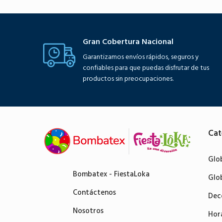
Gran Cobertura Nacional
Garantizamos envíos rápidos, seguros y
confiables para que puedas disfrutar de tus
productos sin preocupaciones.
Cat
Glo
Bombatex - FiestaLoka
Glo
Contáctenos
Dec
Nosotros
Hor