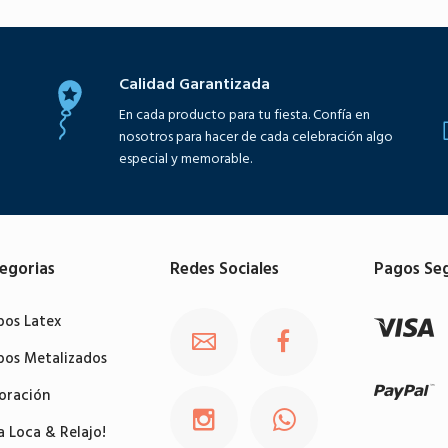
Calidad Garantizada
En cada producto para tu fiesta. Confía en
nosotros para hacer de cada celebración algo
especial y memorable.
egorias
Redes Sociales
Pagos Se
bos Latex
bos Metalizados
oración
a Loca & Relajo!