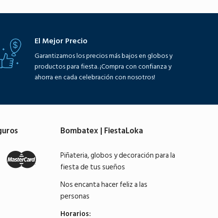
El Mejor Precio
Garantizamos los precios más bajos en globos y
productos para fiesta. ¡Compra con confianza y
ahorra en cada celebración con nosotros!
guros
Bombatex | FiestaLoka
Piñateria, globos y decoración para la
fiesta de tus sueños
Nos encanta hacer feliz a las
personas
Horarios: