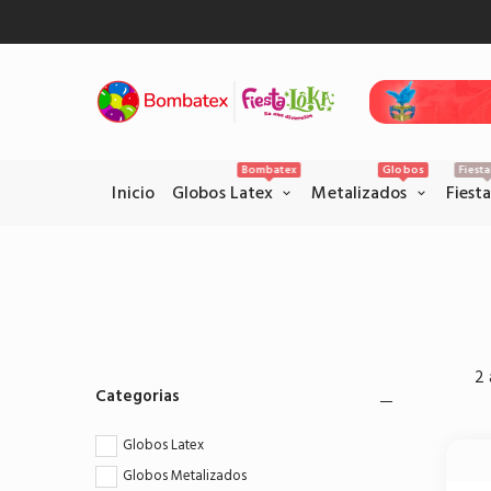
Inicio
Gl
Bombatex
Globos
Fiest
Inicio
Globos Latex
Metalizados
Fiest
Pagos Seguros con PSE
Realice sus pagos con la pataforma
2 
PSE en el siguiente link.
Categorias
Pagar por PSE
Globos Latex
Globos Metalizados