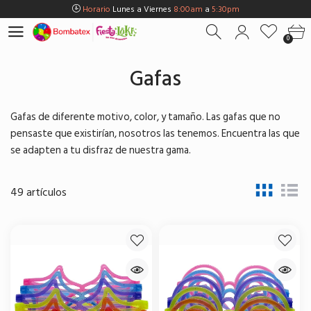
Horario
Lunes a Viernes
8:00am
a
5:30pm
0
Horario
Sábados
8:00am
a
5:00pm
0
Horario
Domingos y Fest.
9:00am
a
3:00pm
Envios Gratis en
BOGOTÁ
por compras Superiores a
$100.000
Gafas
Horario
Lunes a Viernes
8:00am
a
5:30pm
Horario
Sábados
8:00am
a
5:00pm
Gafas de diferente motivo, color, y tamaño. Las gafas que no
Horario
Domingos y Fest.
9:00am
a
3:00pm
pensaste que existirían, nosotros las tenemos. Encuentra las que
se adapten a tu disfraz de nuestra gama.
49 artículos