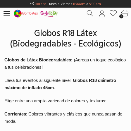
Horario
Lunes a Viernes
8:00am
a
5:30pm
0
Horario
Sábados
8:00am
a
5:00pm
0
Horario
Domingos y Fest.
9:00am
a
3:00pm
Envios Gratis en
BOGOTÁ
por compras Superiores a
$100.000
Globos R18 Látex
Horario
Lunes a Viernes
8:00am
a
5:30pm
(Biodegradables - Ecológicos)
Horario
Sábados
8:00am
a
5:00pm
Horario
Domingos y Fest.
9:00am
a
3:00pm
Globos de Látex Biodegradables:
¡Agrega un toque ecológico
a tus celebraciones!
Lleva tus eventos al siguiente nivel.
Globos R18 diámetro
máximo de inflado 45cm.
Elige entre una amplia variedad de colores y texturas:
Corrientes
: Colores vibrantes y clásicos que nunca pasan de
moda.