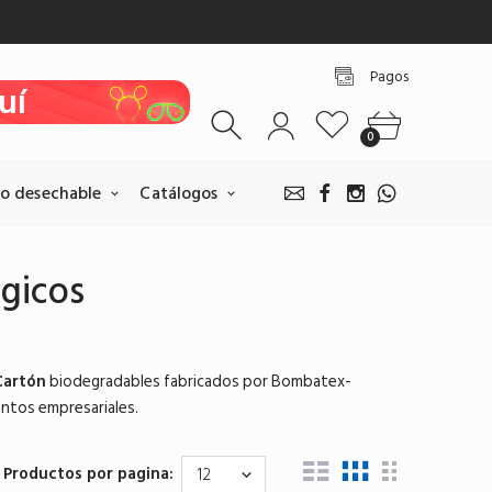
♥ Por Tema
ones
Regalos
uí
Pagos
0
uí
uí
0
uí
o desechable
Catálogos
uí
gicos
Pagos BANCOLOMBIA
Realice sus pagos escaneando
Cartón
biodegradables fabricados por Bombatex-
nuestro QR.
entos empresariales.
Pagar por BANCOLOMBIA
Productos por pagina: