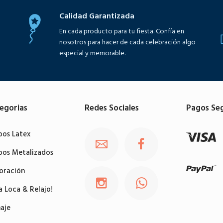
Calidad Garantizada
En cada producto para tu fiesta. Confía en
nosotros para hacer de cada celebración algo
especial y memorable.
egorias
Redes Sociales
Pagos Se
bos Latex
bos Metalizados
oración
a Loca & Relajo!
aje