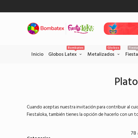
Inicio
Gl
Bombatex
Globos
Fiest
Inicio
Globos Latex
Metalizados
Fiest
Plat
Pagos Seguros con PSE
Realice sus pagos con la pataforma
Cuando aceptas nuestra invitación para contribuir al cu
PSE en el siguiente link.
Fiestaloka, también tienes la opción de hacerlo con un to
Pagar por PSE
78 