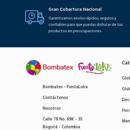
Gran Cobertura Nacional
Garantizamos envíos rápidos, seguros y
confiables para que puedas disfrutar de tus
productos sin preocupaciones.
Cat
Glo
Bombatex - FiestaLoka
Glo
Contáctenos
Dec
Nosotros
Hor
Calle 78 No. 69K - 35
Men
Bogotá - Colombia