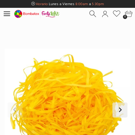
Horario
Lunes a Viernes
8:00am
a
5:30pm
Horario
Sábados
8:00am
a
5:00pm
0
Horario
Domingos y Fest.
9:00am
a
3:00pm
Envios Gratis en
BOGOTÁ
por compras Superiores a
$100.000
Horario
Lunes a Viernes
8:00am
a
5:30pm
Horario
Sábados
8:00am
a
5:00pm
Horario
Domingos y Fest.
9:00am
a
3:00pm