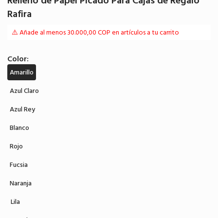
Relleno de Papel Picado Para Cajas de Regalo
Rafira
⚠️ Añade al menos 30.000,00 COP en artículos a tu carrito
Color:
Amarillo
Azul Claro
Azul Rey
Blanco
Rojo
Fucsia
Naranja
Lila