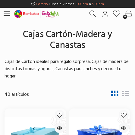
Horario
Lunes a Viernes
8:00am
a
5:30pm
0
Horario
Sábados
8:00am
a
5:00pm
0
Horario
Domingos y Fest.
9:00am
a
3:00pm
Envios Gratis en
BOGOTÁ
por compras Superiores a
$100.000
Cajas Cartón-Madera y
Horario
Lunes a Viernes
8:00am
a
5:30pm
Canastas
Horario
Sábados
8:00am
a
5:00pm
Horario
Domingos y Fest.
9:00am
a
3:00pm
Cajas de Cartón ideales para regalo sorpresa, Cajas de madera de
distintas formas y figuras, Canastas para anches y decorar tu
hogar.
40 artículos