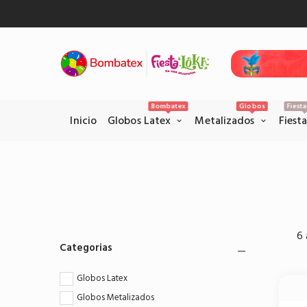
Inicio
Gl
Bombatex
Globos
Fiest
Inicio
Globos Latex
Metalizados
Fiest
Pagos Seguros con PSE
Realice sus pagos con la pataforma
6 
PSE en el siguiente link.
Categorias
Pagar por PSE
Globos Latex
Globos Metalizados