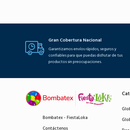
Gran Cobertura Nacional
Garantizamos envíos rápidos, seguros y
confiables para que puedas disfrutar de tus
productos sin preocupaciones.
Cat
Glo
Bombatex - FiestaLoka
Glo
Contáctenos