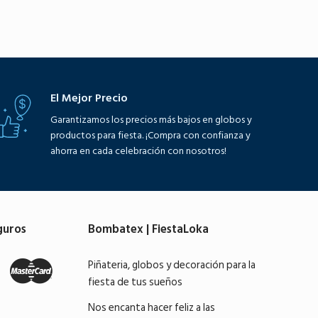
Seleccione opciones
El Mejor Precio
Garantizamos los precios más bajos en globos y
productos para fiesta. ¡Compra con confianza y
ahorra en cada celebración con nosotros!
guros
Bombatex | FiestaLoka
Piñateria, globos y decoración para la
fiesta de tus sueños
Nos encanta hacer feliz a las