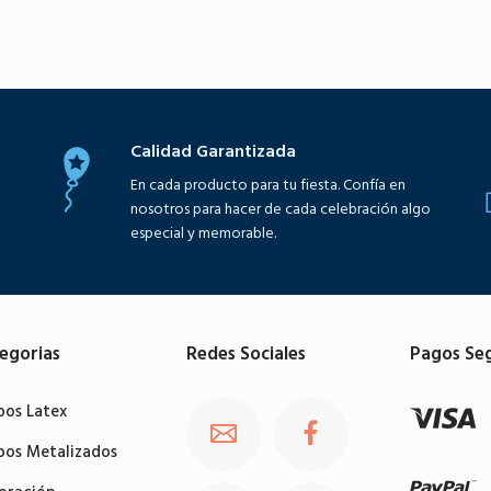
Seleccione opciones
Seleccione opciones
Calidad Garantizada
En cada producto para tu fiesta. Confía en
nosotros para hacer de cada celebración algo
especial y memorable.
egorias
Redes Sociales
Pagos Se
bos Latex
bos Metalizados