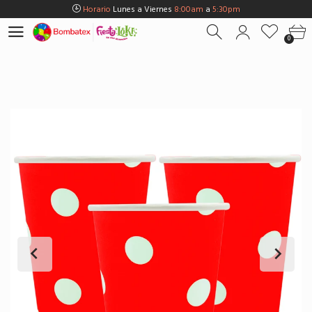
Horario
Lunes a Viernes
8:00am
a
5:30pm
Horario
Sábados
8:00am
a
5:00pm
0
Horario
Domingos y Fest.
9:00am
a
3:00pm
Envios Gratis en
BOGOTÁ
por compras Superiores a
$100.000
Horario
Lunes a Viernes
8:00am
a
5:30pm
Horario
Sábados
8:00am
a
5:00pm
Horario
Domingos y Fest.
9:00am
a
3:00pm