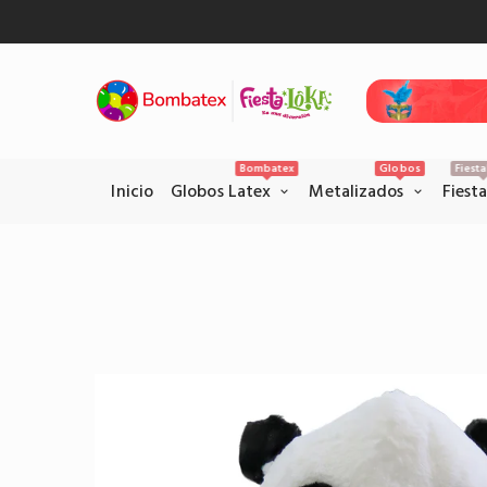
Bombatex
Globos
Fiest
Inicio
Globos Latex
Metalizados
Fiest
Pagos Seguros con PSE
Realice sus pagos con la pataforma
PSE en el siguiente link.
Pagar por PSE