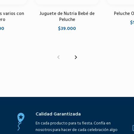
s varios con
Juguete de Nutria Bebé de
Peluche 
ero
Peluche
$
00
$39.000
Selecci
opciones
Seleccione opciones
Calidad Garantizada
En cada producto para tu fiesta. Confía en
nosotros para hacer de cada celebración algo