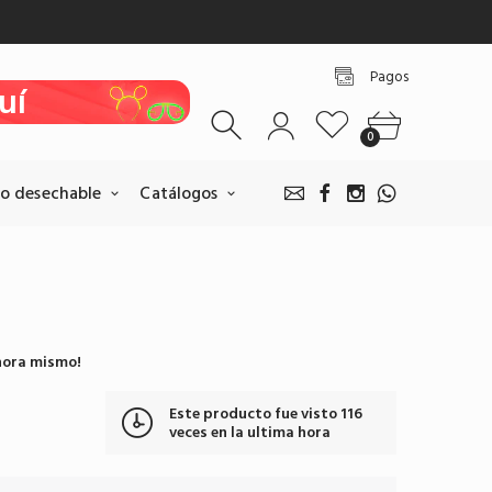
uí
Pagos
uí
uí
0
uí
o desechable
Catálogos
uí
Pagos BANCOLOMBIA
hora mismo!
Realice sus pagos escaneando
nuestro QR.
Este producto fue visto
116
Pagar por BANCOLOMBIA
veces en la ultima hora