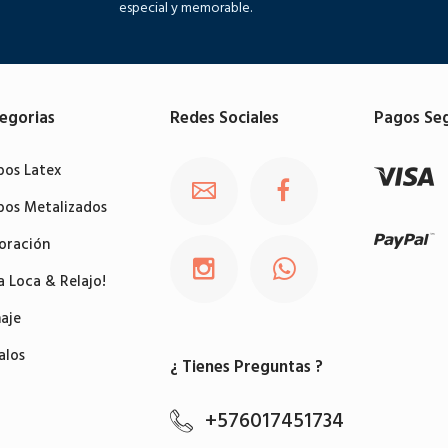
especial y memorable.
egorias
Redes Sociales
Pagos Se
bos Latex
bos Metalizados
oración
a Loca & Relajo!
aje
alos
¿ Tienes Preguntas ?
+576017451734