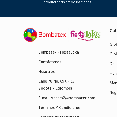
productos sin preocupaciones.
Cat
Glo
Bombatex - FiestaLoka
Glo
Contáctenos
Dec
Nosotros
Hor
Calle 78 No. 69K - 35
Men
Bogotá - Colombia
Reg
E-mail:
ventas2@bombatex.com
Términos Y Condiciones