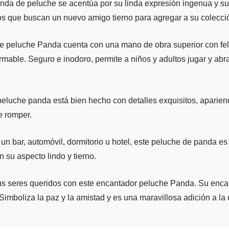
panda de peluche se acentúa por su linda expresión ingenua y s
os que buscan un nuevo amigo tierno para agregar a su colecci
 peluche Panda cuenta con una mano de obra superior con felp
ormable. Seguro e inodoro, permite a niños y adultos jugar y abr
eluche panda está bien hecho con detalles exquisitos, aparien
de romper.
un bar, automóvil, dormitorio u hotel, este peluche de panda es
 su aspecto lindo y tierno.
s seres queridos con este encantador peluche Panda. Su encant
mboliza la paz y la amistad y es una maravillosa adición a la 