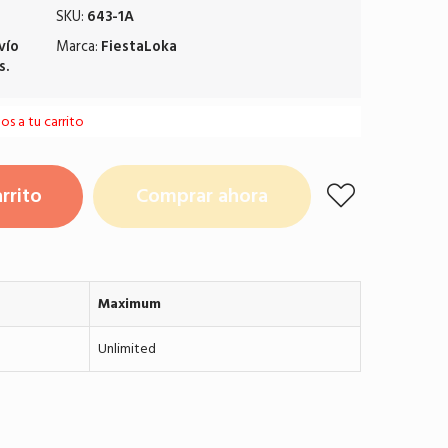
SKU:
643-1A
vío
Marca:
FiestaLoka
s.
s a tu carrito
rrito
Comprar ahora
Maximum
Unlimited