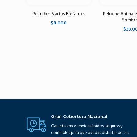
Peluches Varios Elefantes
Peluche Animale
Sombr
$8.000
$33.0
Seleccione opciones
Seleccione 
Gran Cobertura Nacional
Garantizamos envíos rápidos, seguros y
confiables para que puedas disfrutar de tus