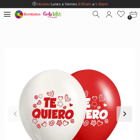
Horario
Lunes a Viernes
8:00am
a
5:30pm
Horario
Sábados
8:00am
a
5:00pm
0
Horario
Domingos y Fest.
9:00am
a
3:00pm
Envios Gratis en
BOGOTÁ
por compras Superiores a
$100.000
Horario
Lunes a Viernes
8:00am
a
5:30pm
Horario
Sábados
8:00am
a
5:00pm
Horario
Domingos y Fest.
9:00am
a
3:00pm