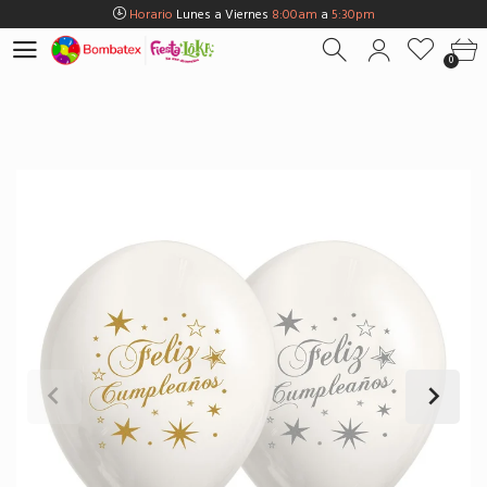
Horario
Lunes a Viernes
8:00am
a
5:30pm
Horario
Sábados
8:00am
a
5:00pm
0
Horario
Domingos y Fest.
9:00am
a
3:00pm
Envios Gratis en
BOGOTÁ
por compras Superiores a
$100.000
Horario
Lunes a Viernes
8:00am
a
5:30pm
Horario
Sábados
8:00am
a
5:00pm
Horario
Domingos y Fest.
9:00am
a
3:00pm