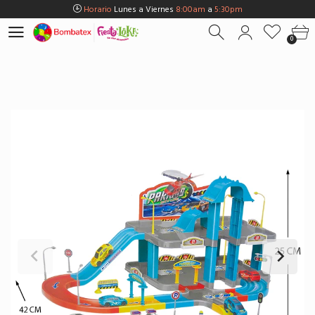
Horario
Lunes a Viernes
8:00am
a
5:30pm
Horario
Sábados
8:00am
a
5:00pm
0
Horario
Domingos y Fest.
9:00am
a
3:00pm
Envios Gratis en
BOGOTÁ
por compras Superiores a
$100.000
Horario
Lunes a Viernes
8:00am
a
5:30pm
Horario
Sábados
8:00am
a
5:00pm
Horario
Domingos y Fest.
9:00am
a
3:00pm