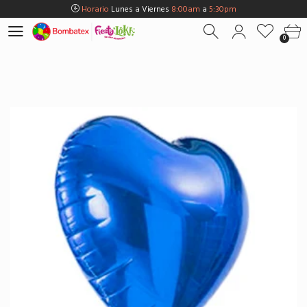
Horario
Lunes a Viernes
8:00am
a
5:30pm
Horario
Sábados
8:00am
a
5:00pm
0
Horario
Domingos y Fest.
9:00am
a
3:00pm
Envios Gratis en
BOGOTÁ
por compras Superiores a
$100.000
Horario
Lunes a Viernes
8:00am
a
5:30pm
Horario
Sábados
8:00am
a
5:00pm
Horario
Domingos y Fest.
9:00am
a
3:00pm