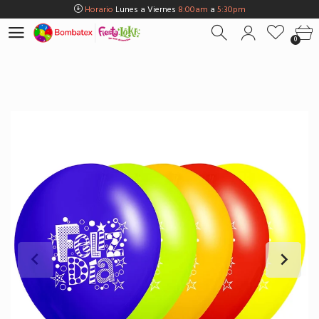
Horario
Lunes a Viernes
8:00am
a
5:30pm
Horario
Sábados
8:00am
a
5:00pm
0
Horario
Domingos y Fest.
9:00am
a
3:00pm
Envios Gratis en
BOGOTÁ
por compras Superiores a
$100.000
Horario
Lunes a Viernes
8:00am
a
5:30pm
Horario
Sábados
8:00am
a
5:00pm
Horario
Domingos y Fest.
9:00am
a
3:00pm