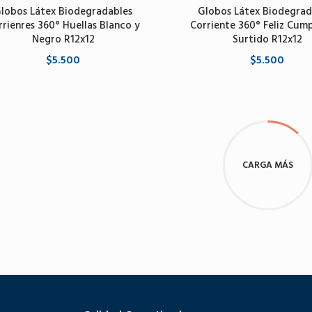
lobos Látex Biodegradables
Globos Látex Biodegrad
rrienres 360° Huellas Blanco y
Corriente 360° Feliz Cum
Negro R12x12
Surtido R12x12
$5.500
$5.500
Agregar al carrito
Agregar al carrito
CARGA MÁS