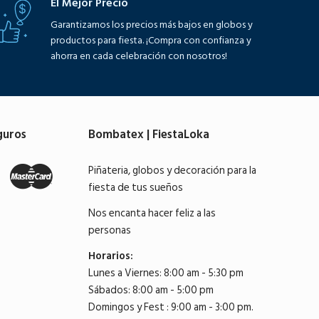
El Mejor Precio
Garantizamos los precios más bajos en globos y
productos para fiesta. ¡Compra con confianza y
ahorra en cada celebración con nosotros!
guros
Bombatex | FiestaLoka
Piñateria, globos y decoración para la
fiesta de tus sueños
Nos encanta hacer feliz a las
personas
Horarios:
Lunes a Viernes: 8:00 am - 5:30 pm
Sábados: 8:00 am - 5:00 pm
Domingos y Fest : 9:00 am - 3:00 pm.