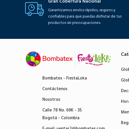
Gran Cobertura Nacional
Garantizamos envíos rápidos, seguros y
confiables para que puedas disfrutar de tus
productos sin preocupaciones.
Cat
Glo
Bombatex - FiestaLoka
Glo
Contáctenos
Dec
Nosotros
Hor
Calle 78 No. 69K - 35
Men
Bogotá - Colombia
Reg
E-mail:
ventas2@bombatex.com