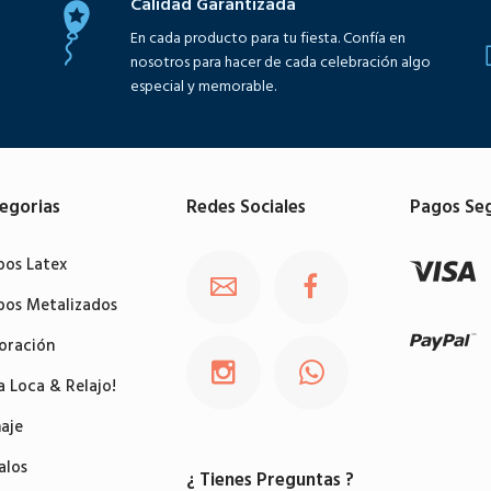
Calidad Garantizada
En cada producto para tu fiesta. Confía en
nosotros para hacer de cada celebración algo
especial y memorable.
egorias
Redes Sociales
Pagos Se
bos Latex
bos Metalizados
oración
a Loca & Relajo!
aje
alos
¿ Tienes Preguntas ?