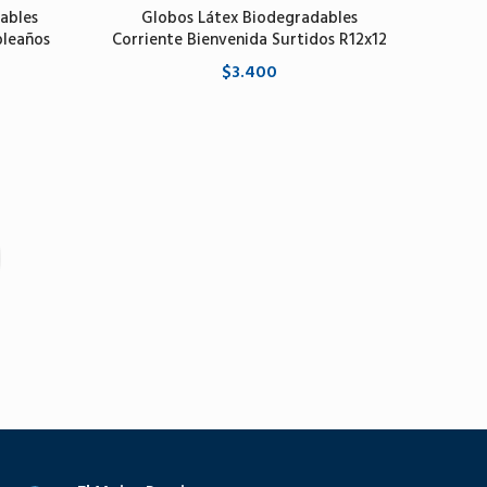
ables
Globos Látex Biodegradables
pleaños
Corriente Bienvenida Surtidos R12x12
$3.400
Agregar al carrito