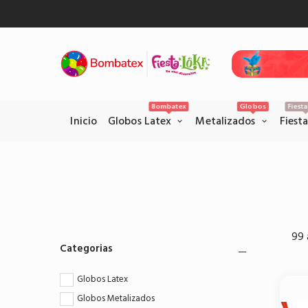
Inicio
Gl
Bombatex
Globos
Fiest
Inicio
Globos Latex
Metalizados
Fiest
Pagos Seguros con PSE
Realice sus pagos con la pataforma
99 
PSE en el siguiente link.
Categorias
Pagar por PSE
Globos Latex
Globos Metalizados