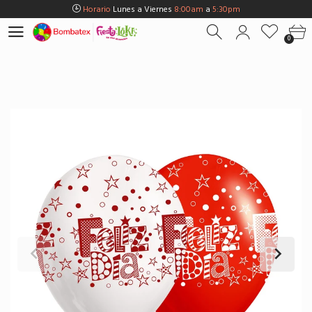
Horario
Lunes a Viernes
8:00am
a
5:30pm
Horario
Sábados
8:00am
a
5:00pm
0
Horario
Domingos y Fest.
9:00am
a
3:00pm
Envios Gratis en
BOGOTÁ
por compras Superiores a
$100.000
Horario
Lunes a Viernes
8:00am
a
5:30pm
Horario
Sábados
8:00am
a
5:00pm
Horario
Domingos y Fest.
9:00am
a
3:00pm