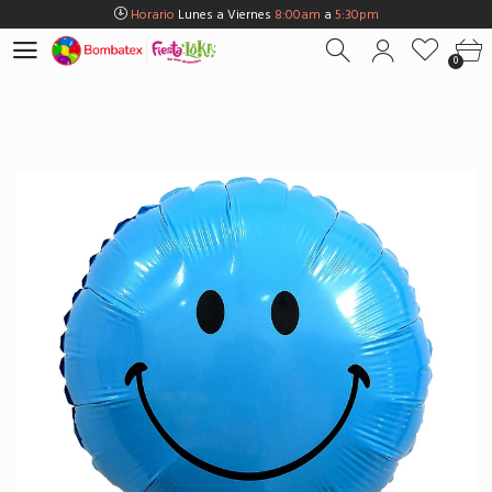
Horario
Lunes a Viernes
8:00am
a
5:30pm
Horario
Sábados
8:00am
a
5:00pm
0
Horario
Domingos y Fest.
9:00am
a
3:00pm
Envios Gratis en
BOGOTÁ
por compras Superiores a
$100.000
Horario
Lunes a Viernes
8:00am
a
5:30pm
Horario
Sábados
8:00am
a
5:00pm
Horario
Domingos y Fest.
9:00am
a
3:00pm