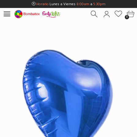
Horario
Lunes a Viernes
8:00am
a
5:30pm
Horario
Sábados
8:00am
a
5:00pm
0
Horario
Domingos y Fest.
9:00am
a
3:00pm
Envios Gratis en
BOGOTÁ
por compras Superiores a
$100.000
Horario
Lunes a Viernes
8:00am
a
5:30pm
Horario
Sábados
8:00am
a
5:00pm
Horario
Domingos y Fest.
9:00am
a
3:00pm