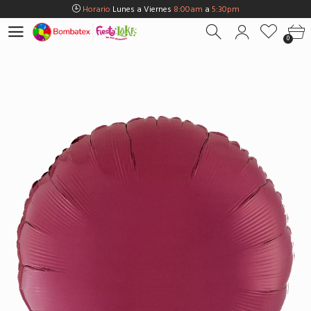
Horario
Lunes a Viernes
8:00am
a
5:30pm
Horario
Sábados
8:00am
a
5:00pm
0
Horario
Domingos y Fest.
9:00am
a
3:00pm
Envios Gratis en
BOGOTÁ
por compras Superiores a
$100.000
Horario
Lunes a Viernes
8:00am
a
5:30pm
Horario
Sábados
8:00am
a
5:00pm
Horario
Domingos y Fest.
9:00am
a
3:00pm