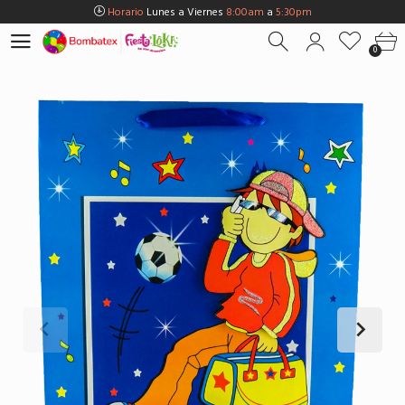
Horario
Lunes a Viernes
8:00am
a
5:30pm
Horario
Sábados
8:00am
a
5:00pm
0
Horario
Domingos y Fest.
9:00am
a
3:00pm
Envios Gratis en
BOGOTÁ
por compras Superiores a
$100.000
Horario
Lunes a Viernes
8:00am
a
5:30pm
Horario
Sábados
8:00am
a
5:00pm
Horario
Domingos y Fest.
9:00am
a
3:00pm