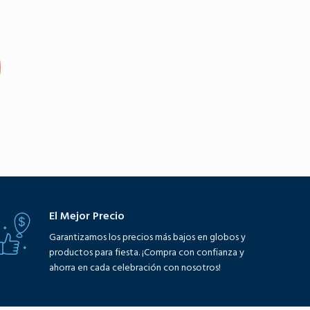
Agregar al carrito
El Mejor Precio
Garantizamos los precios más bajos en globos y
productos para fiesta. ¡Compra con confianza y
ahorra en cada celebración con nosotros!