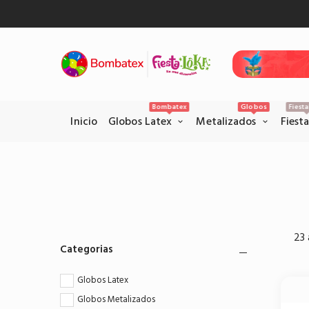
Inicio
Gl
Bombatex
Globos
Fiest
Inicio
Globos Latex
Metalizados
Fiest
Pagos Seguros con PSE
Realice sus pagos con la pataforma
23 
PSE en el siguiente link.
Categorias
Pagar por PSE
Globos Latex
Globos Metalizados