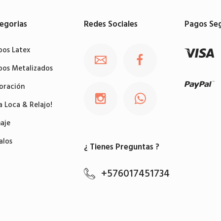
egorias
Redes Sociales
Pagos Se
bos Latex
bos Metalizados
oración
a Loca & Relajo!
aje
alos
¿ Tienes Preguntas ?
+576017451734