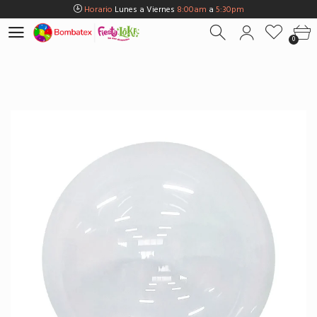
Horario
Lunes a Viernes
8:00am
a
5:30pm
Horario
Sábados
8:00am
a
5:00pm
0
Horario
Domingos y Fest.
9:00am
a
3:00pm
Envios Gratis en
BOGOTÁ
por compras Superiores a
$100.000
Horario
Lunes a Viernes
8:00am
a
5:30pm
Horario
Sábados
8:00am
a
5:00pm
Horario
Domingos y Fest.
9:00am
a
3:00pm