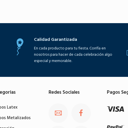
Seleccione opciones
Seleccione opciones
Calidad Garantizada
En cada producto para tu fiesta. Confía en
nosotros para hacer de cada celebración algo
especial y memorable.
egorias
Redes Sociales
Pagos Se
bos Latex
bos Metalizados