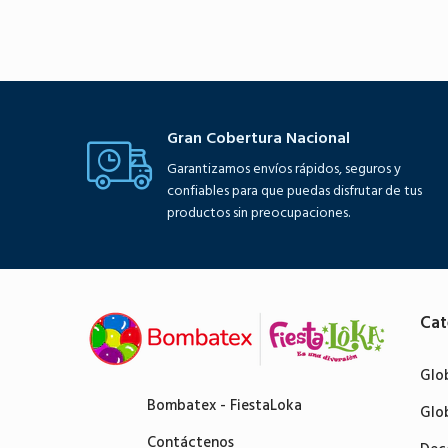
Gran Cobertura Nacional
Garantizamos envíos rápidos, seguros y
confiables para que puedas disfrutar de tus
productos sin preocupaciones.
Cat
Glo
Bombatex - FiestaLoka
Glo
Contáctenos