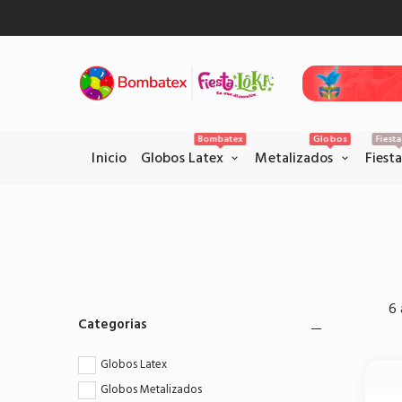
Inicio
Gl
Bombatex
Globos
Fiest
Inicio
Globos Latex
Metalizados
Fiest
Pagos Seguros con PSE
Realice sus pagos con la pataforma
6 
PSE en el siguiente link.
Categorias
Pagar por PSE
Globos Latex
Globos Metalizados