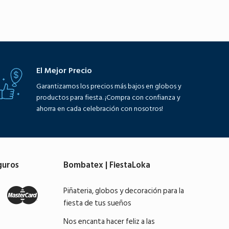
El Mejor Precio
Garantizamos los precios más bajos en globos y
productos para fiesta. ¡Compra con confianza y
ahorra en cada celebración con nosotros!
guros
Bombatex | FiestaLoka
Piñateria, globos y decoración para la
fiesta de tus sueños
Nos encanta hacer feliz a las