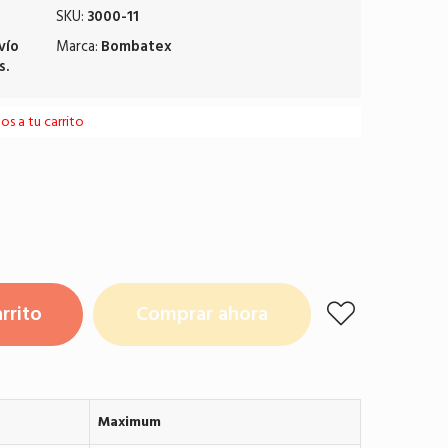
SKU:
3000-11
vío
Marca:
Bombatex
s.
s a tu carrito
rrito
Comprar ahora
Maximum