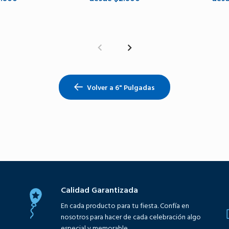
opciones
Seleccione opciones
Selecci
Volver a 6" Pulgadas
Calidad Garantizada
En cada producto para tu fiesta. Confía en
nosotros para hacer de cada celebración algo
especial y memorable.