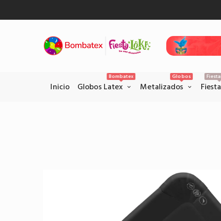
Bombatex
Globos
Fiest
Inicio
Globos Latex
Metalizados
Fiest
Pagos Seguros con PSE
Realice sus pagos con la pataforma
PSE en el siguiente link.
Pagar por PSE