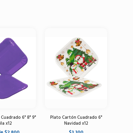
 Cuadrado 6" 8" 9"
Plato Cartón Cuadrado 6"
Plat
ila x12
Navidad x12
Met
e $2.800
$3.300