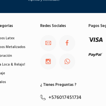
egorias
Redes Sociales
Pagos Se
bos Latex
bos Metalizados
oración
a Loca & Relajo!
aje
alos
¿ Tienes Preguntas ?
+576017451734