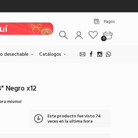
uí
Pagos
uí
uí
0
uí
o desechable
Catálogos
uí
8" Negro x12
Pagos BANCOLOMBIA
hora mismo!
Realice sus pagos escaneando
nuestro QR.
Este producto fue visto
74
Pagar por BANCOLOMBIA
veces en la ultima hora