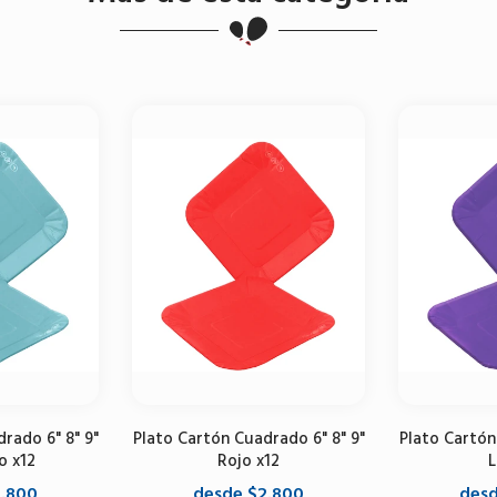
rado 6" 8" 9"
Plato Cartón Cuadrado 6" 8" 9"
Plato Cartón
o x12
Rojo x12
L
2.800
desde $2.800
desd