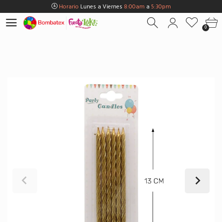
Horario
Lunes a Viernes
8:00am
a
5:30pm
Horario
Sábados
8:00am
a
5:00pm
0
Horario
Domingos y Fest.
9:00am
a
3:00pm
Envios Gratis en
BOGOTÁ
por compras Superiores a
$100.000
Horario
Lunes a Viernes
8:00am
a
5:30pm
Horario
Sábados
8:00am
a
5:00pm
Horario
Domingos y Fest.
9:00am
a
3:00pm