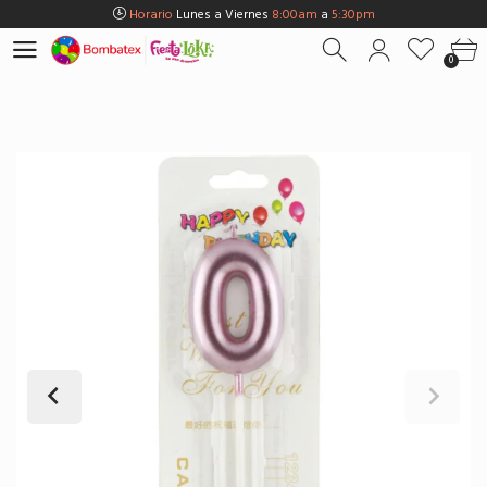
Horario
Lunes a Viernes
8:00am
a
5:30pm
Horario
Sábados
8:00am
a
5:00pm
0
Horario
Domingos y Fest.
9:00am
a
3:00pm
Envios Gratis en
BOGOTÁ
por compras Superiores a
$100.000
Horario
Lunes a Viernes
8:00am
a
5:30pm
Horario
Sábados
8:00am
a
5:00pm
Horario
Domingos y Fest.
9:00am
a
3:00pm