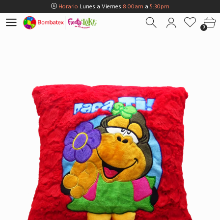
Horario
Lunes a Viernes
8:00am
a
5:30pm
Horario
Sábados
8:00am
a
5:00pm
0
Horario
Domingos y Fest.
9:00am
a
3:00pm
Envios Gratis en
BOGOTÁ
por compras Superiores a
$100.000
Horario
Lunes a Viernes
8:00am
a
5:30pm
Horario
Sábados
8:00am
a
5:00pm
Horario
Domingos y Fest.
9:00am
a
3:00pm