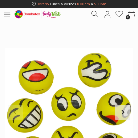
Horario
Lunes a Viernes
8:00am
a
5:30pm
Horario
Sábados
8:00am
a
5:00pm
0
Horario
Domingos y Fest.
9:00am
a
3:00pm
Envios Gratis en
BOGOTÁ
por compras Superiores a
$100.000
Horario
Lunes a Viernes
8:00am
a
5:30pm
Horario
Sábados
8:00am
a
5:00pm
Horario
Domingos y Fest.
9:00am
a
3:00pm