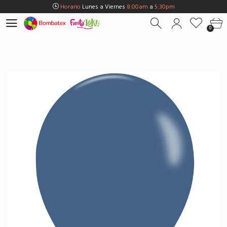
Horario
Lunes a Viernes
8:00am
a
5:30pm
Horario
Sábados
8:00am
a
5:00pm
0
Horario
Domingos y Fest.
9:00am
a
3:00pm
Envios Gratis en
BOGOTÁ
por compras Superiores a
$100.000
Horario
Lunes a Viernes
8:00am
a
5:30pm
Horario
Sábados
8:00am
a
5:00pm
Horario
Domingos y Fest.
9:00am
a
3:00pm