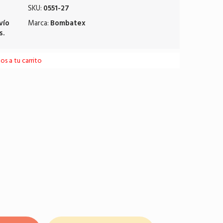
SKU:
0551-27
vío
Marca:
Bombatex
s.
s a tu carrito