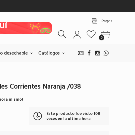
uí
Pagos
uí
uí
0
uí
o desechable
Catálogos
uí
es Corrientes Naranja /038
Pagos BANCOLOMBIA
hora mismo!
Realice sus pagos escaneando
nuestro QR.
Este producto fue visto
108
Pagar por BANCOLOMBIA
veces en la ultima hora