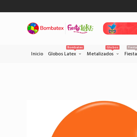
Bombatex
Globos
Fiest
Inicio
Globos Latex
Metalizados
Fiest
Pagos Seguros con PSE
Realice sus pagos con la pataforma
PSE en el siguiente link.
Pagar por PSE