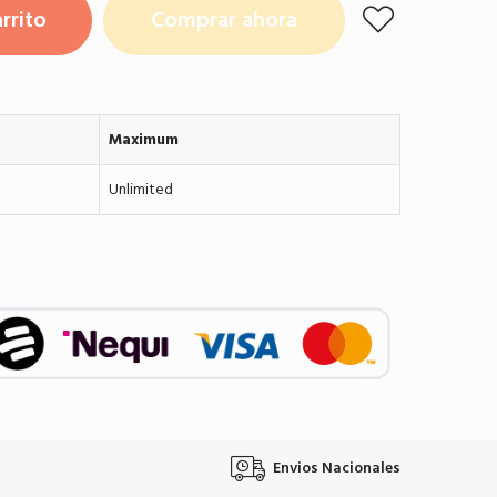
rrito
Comprar ahora
Maximum
Unlimited
Envios Nacionales