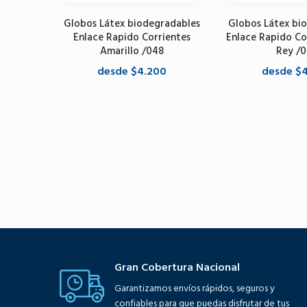
Globos Látex biodegradables
Globos Látex bi
Enlace Rapido Corrientes
Enlace Rapido Co
Amarillo /048
Rey /0
desde $4.200
desde $
Seleccione opciones
Seleccione 
Gran Cobertura Nacional
Garantizamos envíos rápidos, seguros y
confiables para que puedas disfrutar de tus