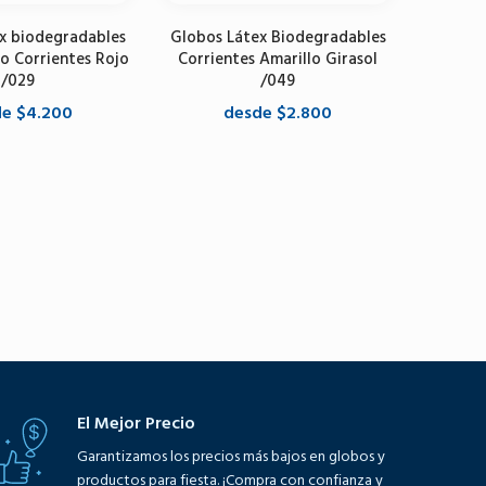
x biodegradables
Globos Látex Biodegradables
Globos
o Corrientes Rojo
Corrientes Amarillo Girasol
/029
/049
e $4.200
desde $2.800
Se
one opciones
Seleccione opciones
El Mejor Precio
Garantizamos los precios más bajos en globos y
productos para fiesta. ¡Compra con confianza y