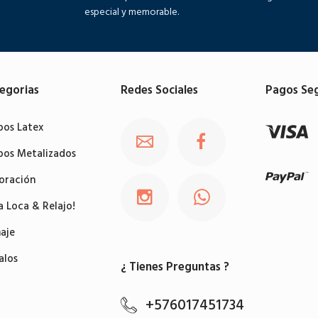
especial y memorable.
egorias
Redes Sociales
Pagos Se
bos Latex
bos Metalizados
oración
a Loca & Relajo!
aje
alos
¿ Tienes Preguntas ?
+576017451734