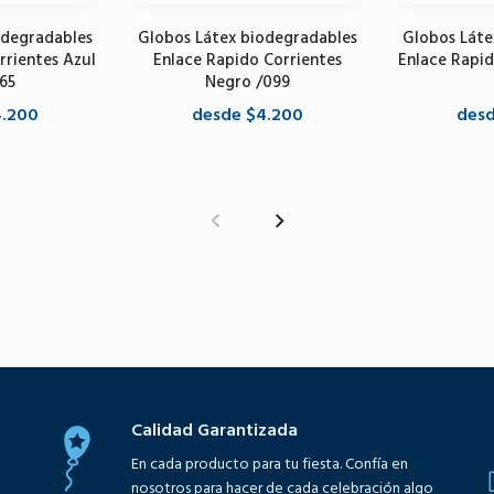
odegradables
Globos Látex biodegradables
Globos Láte
rrientes Azul
Enlace Rapido Corrientes
Enlace Rapid
65
Negro /099
4.200
desde $4.200
desd
opciones
Seleccione opciones
Selecci
Calidad Garantizada
En cada producto para tu fiesta. Confía en
nosotros para hacer de cada celebración algo