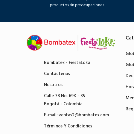
productos sin preocupaciones.
Cat
Glo
Bombatex - FiestaLoka
Glo
Contáctenos
Dec
Nosotros
Hor
Calle 78 No. 69K - 35
Men
Bogotá - Colombia
Reg
E-mail:
ventas2@bombatex.com
Términos Y Condiciones