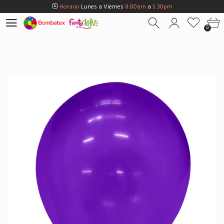
Horario
Lunes a Viernes
8:00am
a
5:30pm
Horario
Sábados
8:00am
a
5:00pm
0
Horario
Domingos y Fest.
9:00am
a
3:00pm
Envios Gratis en
BOGOTÁ
por compras Superiores a
$100.000
Horario
Lunes a Viernes
8:00am
a
5:30pm
Horario
Sábados
8:00am
a
5:00pm
Horario
Domingos y Fest.
9:00am
a
3:00pm