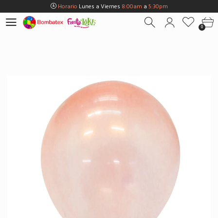
Horario
Lunes a Viernes
8:00am
a
5:30pm
Horario
Sábados
8:00am
a
5:00pm
0
Horario
Domingos y Fest.
9:00am
a
3:00pm
Envios Gratis en
BOGOTÁ
por compras Superiores a
$100.000
Horario
Lunes a Viernes
8:00am
a
5:30pm
Horario
Sábados
8:00am
a
5:00pm
Horario
Domingos y Fest.
9:00am
a
3:00pm