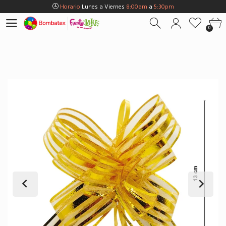
Horario
Lunes a Viernes
8:00am
a
5:30pm
Horario
Sábados
8:00am
a
5:00pm
0
Horario
Domingos y Fest.
9:00am
a
3:00pm
Envios Gratis en
BOGOTÁ
por compras Superiores a
$100.000
Horario
Lunes a Viernes
8:00am
a
5:30pm
Horario
Sábados
8:00am
a
5:00pm
Horario
Domingos y Fest.
9:00am
a
3:00pm