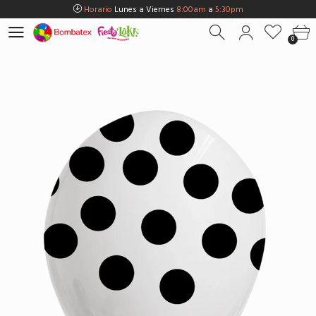
Horario
Lunes a Viernes
8:00am
a
5:30pm
Horario
Sábados
8:00am
a
5:00pm
0
Horario
Domingos y Fest.
9:00am
a
3:00pm
Envios Gratis en
BOGOTÁ
por compras Superiores a
$100.000
Horario
Lunes a Viernes
8:00am
a
5:30pm
Horario
Sábados
8:00am
a
5:00pm
Horario
Domingos y Fest.
9:00am
a
3:00pm