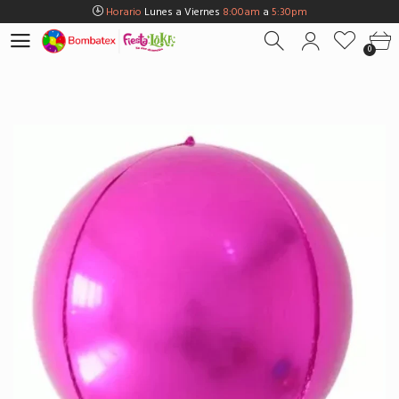
Horario
Lunes a Viernes
8:00am
a
5:30pm
Horario
Sábados
8:00am
a
5:00pm
0
Horario
Domingos y Fest.
9:00am
a
3:00pm
Envios Gratis en
BOGOTÁ
por compras Superiores a
$100.000
Horario
Lunes a Viernes
8:00am
a
5:30pm
Horario
Sábados
8:00am
a
5:00pm
Horario
Domingos y Fest.
9:00am
a
3:00pm