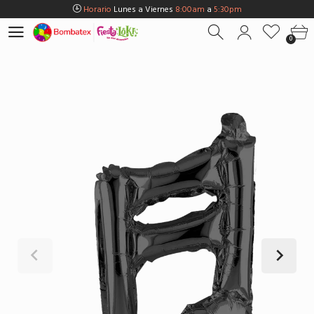
Horario
Lunes a Viernes
8:00am
a
5:30pm
Horario
Sábados
8:00am
a
5:00pm
0
Horario
Domingos y Fest.
9:00am
a
3:00pm
Envios Gratis en
BOGOTÁ
por compras Superiores a
$100.000
Horario
Lunes a Viernes
8:00am
a
5:30pm
Horario
Sábados
8:00am
a
5:00pm
Horario
Domingos y Fest.
9:00am
a
3:00pm