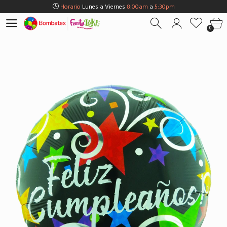
Horario
Lunes a Viernes
8:00am
a
5:30pm
Horario
Sábados
8:00am
a
5:00pm
0
Horario
Domingos y Fest.
9:00am
a
3:00pm
Envios Gratis en
BOGOTÁ
por compras Superiores a
$100.000
Horario
Lunes a Viernes
8:00am
a
5:30pm
Horario
Sábados
8:00am
a
5:00pm
Horario
Domingos y Fest.
9:00am
a
3:00pm