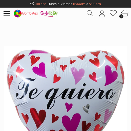
Horario
Lunes a Viernes
8:00am
a
5:30pm
Horario
Sábados
8:00am
a
5:00pm
0
Horario
Domingos y Fest.
9:00am
a
3:00pm
Envios Gratis en
BOGOTÁ
por compras Superiores a
$100.000
Horario
Lunes a Viernes
8:00am
a
5:30pm
Horario
Sábados
8:00am
a
5:00pm
Horario
Domingos y Fest.
9:00am
a
3:00pm