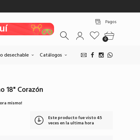
uí
uí
Pagos
uí
uí
0
o desechable
Catálogos
o 18" Corazón
Pagos BANCOLOMBIA
hora mismo!
Realice sus pagos escaneando
nuestro QR.
Este producto fue visto
45
Pagar por BANCOLOMBIA
veces en la ultima hora