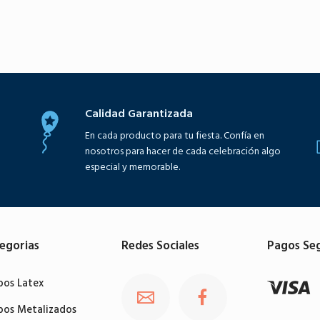
Calidad Garantizada
En cada producto para tu fiesta. Confía en
nosotros para hacer de cada celebración algo
especial y memorable.
egorias
Redes Sociales
Pagos Se
bos Latex
bos Metalizados