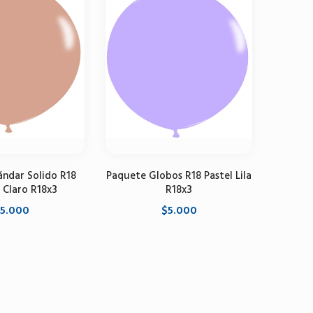
ándar Solido R18
Paquete Globos R18 Pastel Lila
Paque
 Claro R18x3
R18x3
5.000
$5.000
r al carrito
Seleccione opciones
Se