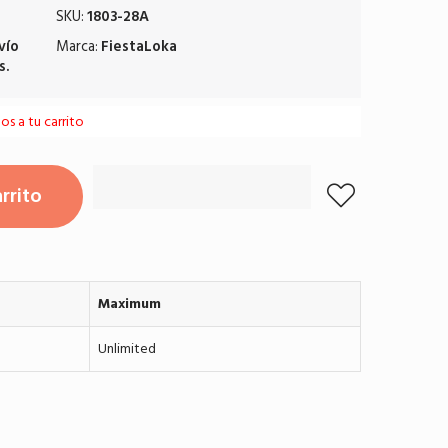
SKU:
1803-28A
vío
Marca:
FiestaLoka
s.
s a tu carrito
rrito
Maximum
Unlimited