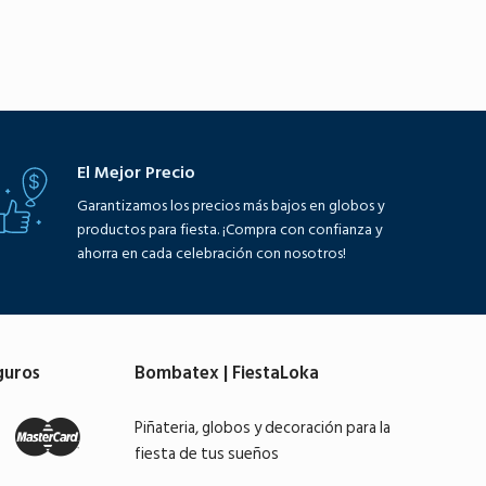
El Mejor Precio
Garantizamos los precios más bajos en globos y
productos para fiesta. ¡Compra con confianza y
ahorra en cada celebración con nosotros!
guros
Bombatex | FiestaLoka
Piñateria, globos y decoración para la
fiesta de tus sueños