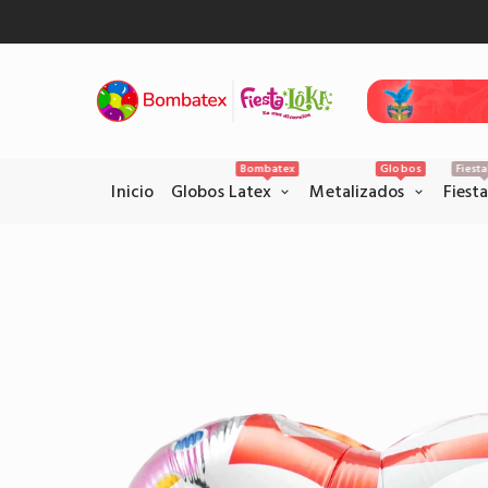
Bombatex
Globos
Fiest
Inicio
Globos Latex
Metalizados
Fiest
Pagos Seguros con PSE
Realice sus pagos con la pataforma
PSE en el siguiente link.
Pagar por PSE