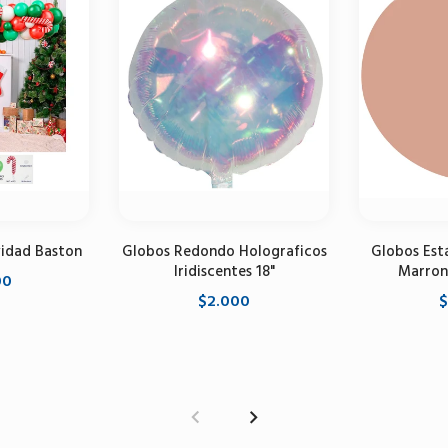
idad Baston
Globos Redondo Holograficos
Globos Est
Iridiscentes 18"
Marron
00
$2.000
$
carrito
Agregar al carrito
Agrega