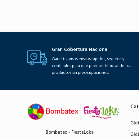
Gran Cobertura Nacional
Garantizamos envíos rápidos, seguros y
confiables para que puedas disfrutar de tus
productos sin preocupaciones.
Cat
Glo
Bombatex - FiestaLoka
Glo