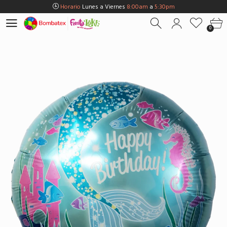
Horario
Lunes a Viernes
8:00am
a
5:30pm
Horario
Sábados
8:00am
a
5:00pm
0
Horario
Domingos y Fest.
9:00am
a
3:00pm
Envios Gratis en
BOGOTÁ
por compras Superiores a
$100.000
Horario
Lunes a Viernes
8:00am
a
5:30pm
Horario
Sábados
8:00am
a
5:00pm
Horario
Domingos y Fest.
9:00am
a
3:00pm