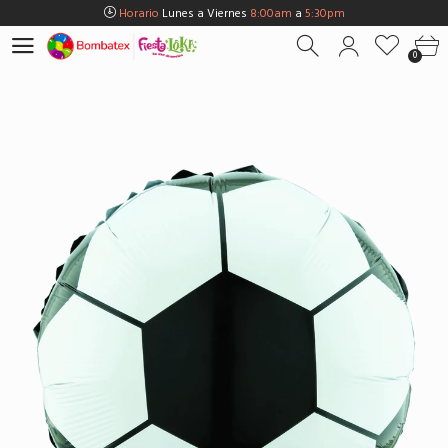
Horario
Lunes a Viernes
8:00am
a
5:30pm
Horario
Sábados
8:00am
a
5:00pm
0
Horario
Domingos y Fest.
9:00am
a
3:00pm
Envios Gratis en
BOGOTÁ
por compras Superiores a
$100.000
Horario
Lunes a Viernes
8:00am
a
5:30pm
Horario
Sábados
8:00am
a
5:00pm
Horario
Domingos y Fest.
9:00am
a
3:00pm