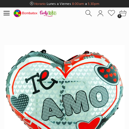
Horario
Lunes a Viernes
8:00am
a
5:30pm
Horario
Sábados
8:00am
a
5:00pm
0
Horario
Domingos y Fest.
9:00am
a
3:00pm
Envios Gratis en
BOGOTÁ
por compras Superiores a
$100.000
Horario
Lunes a Viernes
8:00am
a
5:30pm
Horario
Sábados
8:00am
a
5:00pm
Horario
Domingos y Fest.
9:00am
a
3:00pm