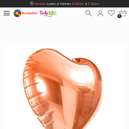
Horario
Lunes a Viernes
8:00am
a
5:30pm
Horario
Sábados
8:00am
a
5:00pm
0
Horario
Domingos y Fest.
9:00am
a
3:00pm
Envios Gratis en
BOGOTÁ
por compras Superiores a
$100.000
Horario
Lunes a Viernes
8:00am
a
5:30pm
Horario
Sábados
8:00am
a
5:00pm
Horario
Domingos y Fest.
9:00am
a
3:00pm