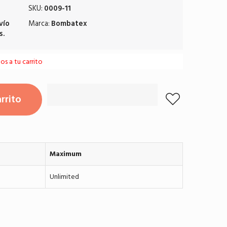
SKU:
0009-11
vío
Marca:
Bombatex
s.
s a tu carrito
rrito
Maximum
Unlimited