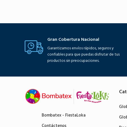
Gran Cobertura Nacional
Garantizamos envíos rápidos, seguros y
confiables para que puedas disfrutar de tus
productos sin preocupaciones.
Cat
Glo
Bombatex - FiestaLoka
Glo
Contáctenos