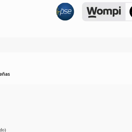
eñas
do)