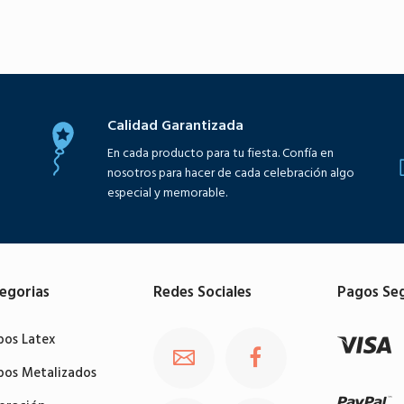
Calidad Garantizada
En cada producto para tu fiesta. Confía en
nosotros para hacer de cada celebración algo
especial y memorable.
egorias
Redes Sociales
Pagos Se
bos Latex
bos Metalizados