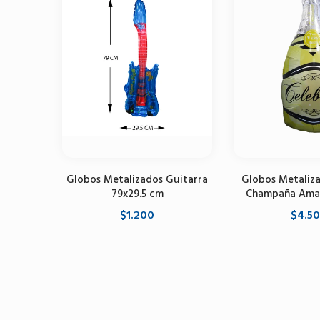
Globos Metalizados Guitarra
Globos Metaliza
79x29.5 cm
Champaña Amar
$1.200
$4.5
Seleccione opciones
Agregar al 