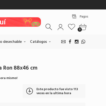
uí
uí
Pagos
uí
0
uí
o desechable
Catálogos
la Ron 88x46 cm
Pagos BANCOLOMBIA
hora mismo!
Realice sus pagos escaneando
nuestro QR.
Este producto fue visto
113
Pagar por BANCOLOMBIA
veces en la ultima hora