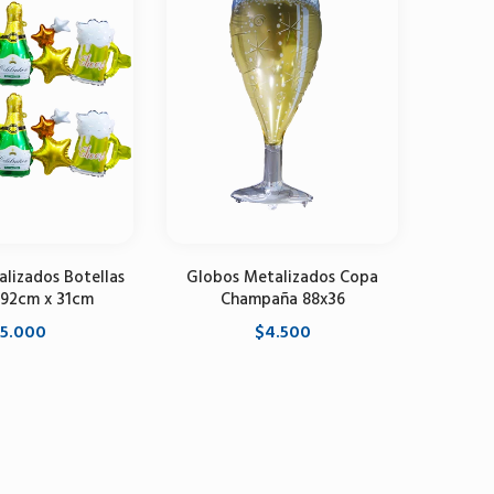
lizados Botellas
Globos Metalizados Copa
Globos
 92cm x 31cm
Champaña 88x36
Champ
5.000
$4.500
r al carrito
Agregar al carrito
A