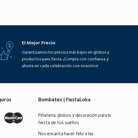
El Mejor Precio
Garantizamos los precios más bajos en globos y
productos para fiesta. ¡Compra con confianza y
ahorra en cada celebración con nosotros!
guros
Bombatex | FiestaLoka
Piñateria, globos y decoración para la
fiesta de tus sueños
Nos encanta hacer feliz a las