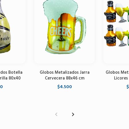
dos Botella
Globos Metalizados Jarra
Globos Meta
illa 80x40
Cervecera 88x46 cm
Licores
00
$4.500
$
carrito
Agregar al carrito
Agrega