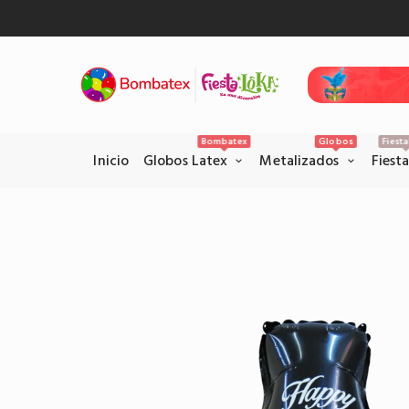
Bombatex
Globos
Fiest
Inicio
Globos Latex
Metalizados
Fiest
Pagos Seguros con PSE
Realice sus pagos con la pataforma
PSE en el siguiente link.
Pagar por PSE