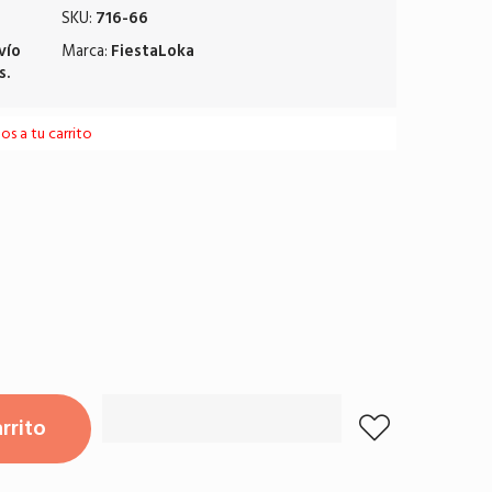
SKU:
716-66
vío
Marca:
FiestaLoka
s.
s a tu carrito
rrito