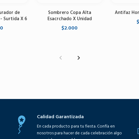
urador de
Sombrero Copa Alta
Antifaz Ho
 - Surtida X 6
Esacrchado X Unidad
$
00
$2.000
Selecci
carrito
Seleccione opciones
Calidad Garantizada
En cada producto para tu fiesta. Confía en
nosotros para hacer de cada celebración algo