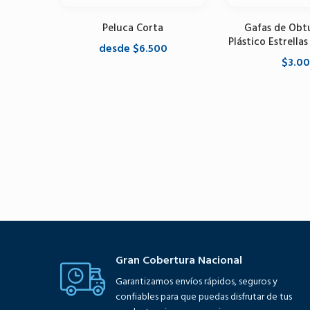
Peluca Corta
Gafas de Obt
Plástico Estrellas
desde $6.500
$3.0
Seleccione opciones
Agregar al 
Gran Cobertura Nacional
Garantizamos envíos rápidos, seguros y
confiables para que puedas disfrutar de tus