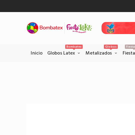
Bombatex
Globos
Fiest
Inicio
Globos Latex
Metalizados
Fiest
Pagos Seguros con PSE
Realice sus pagos con la pataforma
PSE en el siguiente link.
Pagar por PSE