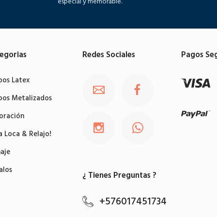
especial y memorable.
egorias
Redes Sociales
Pagos Se
bos Latex
bos Metalizados
oración
a Loca & Relajo!
aje
alos
¿ Tienes Preguntas ?
+576017451734