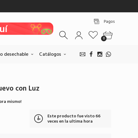
uí
Pagos
uí
uí
0
uí
o desechable
Catálogos
uí
Nuevo con Luz
Pagos BANCOLOMBIA
hora mismo!
Realice sus pagos escaneando
nuestro QR.
Este producto fue visto
66
Pagar por BANCOLOMBIA
veces en la ultima hora