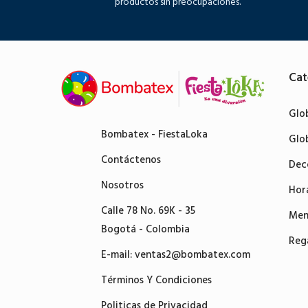
productos sin preocupaciones.
Cat
Glo
Bombatex - FiestaLoka
Glo
Contáctenos
Dec
Nosotros
Hor
Calle 78 No. 69K - 35
Men
Bogotá - Colombia
Reg
E-mail:
ventas2@bombatex.com
Términos Y Condiciones
Politicas de Privacidad