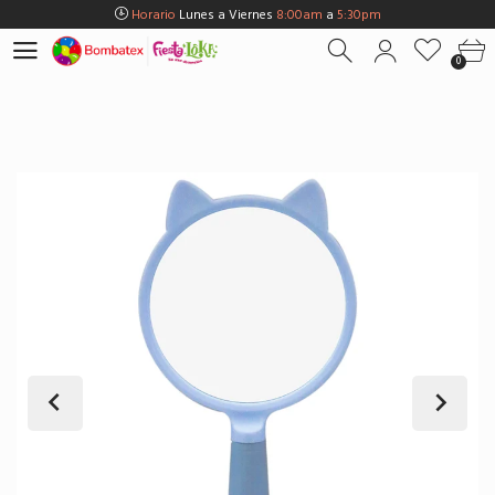
Horario
Lunes a Viernes
8:00am
a
5:30pm
Horario
Sábados
8:00am
a
5:00pm
0
Horario
Domingos y Fest.
9:00am
a
3:00pm
Envios Gratis en
BOGOTÁ
por compras Superiores a
$100.000
Horario
Lunes a Viernes
8:00am
a
5:30pm
Horario
Sábados
8:00am
a
5:00pm
Horario
Domingos y Fest.
9:00am
a
3:00pm